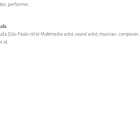
tor, performer,…
uda
da (São Paulo 1979) Multimedia artist, sound artist, musician, composer,
r at…