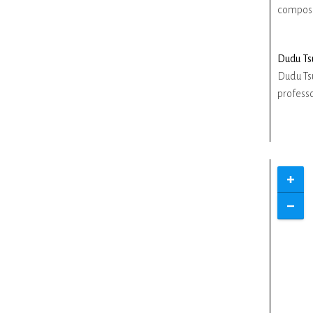
composi
Dudu Ts
Dudu Tsu
professo