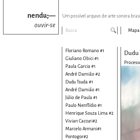
nendu;—
'Um possível arquivo de arte sonora brasil
ouvir-se
Mapa
Floriano Romano #1
Dudu 
Giuliano Obici #1
Process
Paula Garcia #1
André Damião #2
Dudu Tsuda #1
André Damião #1
Júlio de Paula #1
Paulo Nenflídio #1
Henrique Souza Lima #2
Vivian Caccuri#2
Marcelo Armani#1
Pontogor#2