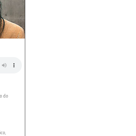
do do
ico,